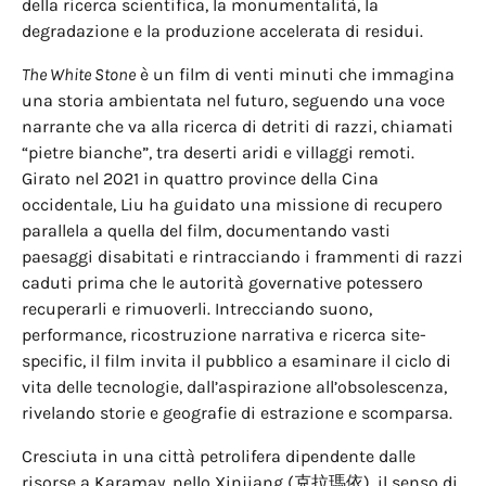
della ricerca scientifica, la monumentalità, la
degradazione e la produzione accelerata di residui.
The White Stone
è un film di venti minuti che immagina
una storia ambientata nel futuro, seguendo una voce
narrante che va alla ricerca di detriti di razzi, chiamati
“pietre bianche”, tra deserti aridi e villaggi remoti.
Girato nel 2021 in quattro province della Cina
occidentale, Liu ha guidato una missione di recupero
parallela a quella del film, documentando vasti
paesaggi disabitati e rintracciando i frammenti di razzi
caduti prima che le autorità governative potessero
recuperarli e rimuoverli. Intrecciando suono,
performance, ricostruzione narrativa e ricerca site-
specific, il film invita il pubblico a esaminare il ciclo di
vita delle tecnologie, dall’aspirazione all’obsolescenza,
rivelando storie e geografie di estrazione e scomparsa.
Cresciuta in una città petrolifera dipendente dalle
risorse a Karamay, nello Xinjiang (克拉瑪依), il senso di