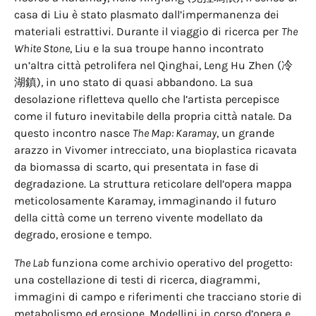
casa di Liu è stato plasmato dall’impermanenza dei
materiali estrattivi. Durante il viaggio di ricerca per
The
White Stone
, Liu e la sua troupe hanno incontrato
un’altra città petrolifera nel Qinghai, Leng Hu Zhen (冷
湖鎮), in uno stato di quasi abbandono. La sua
desolazione rifletteva quello che l’artista percepisce
come il futuro inevitabile della propria città natale. Da
questo incontro nasce
The Map: Karamay
, un grande
arazzo in Vivomer intrecciato, una bioplastica ricavata
da biomassa di scarto, qui presentata in fase di
degradazione. La struttura reticolare dell’opera mappa
meticolosamente Karamay, immaginando il futuro
della città come un terreno vivente modellato da
degrado, erosione e tempo.
The Lab
funziona come archivio operativo del progetto:
una costellazione di testi di ricerca, diagrammi,
immagini di campo e riferimenti che tracciano storie di
metabolismo ed erosione. Modellini in corso d’opera e