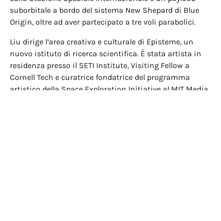
suborbitale a bordo del sistema New Shepard di Blue
Origin, oltre ad aver partecipato a tre voli parabolici.
Liu dirige l’area creativa e culturale di Episteme, un
nuovo istituto di ricerca scientifica. È stata artista in
residenza presso il SETI Institute, Visiting Fellow a
Cornell Tech e curatrice fondatrice del programma
artistico della Space Exploration Initiative al MIT Media
Lab. Il suo lavoro è stato esposto alla Shanghai
Biennale, Thailand Biennale, M+ Museum, Yuz Museum,
MoMA PS1, MAXXI Roma, Sundance Film Festival, Ars
Electronica, Onassis Foundation e Sapporo
International Art Festival, tra gli altri.
Hans Ulrich Obrist (nato nel 1968 a Zurigo, Svizzera) è
direttore artistico della Serpentine di Londra e senior
advisor di LUMA Arles. In precedenza è stato curatore del
Musée d’Art Moderne de la Ville de Paris. Dalla sua
prima mostra “World Soup (The Kitchen Show)” nel