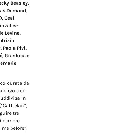
ecky Beasley,
omas Demand,
), Ceal
onzales-
e Levine,
trizia
 Paola Pivi,
ć, Gianluca e
semarie
 co-curata da
udengo e da
suddivisa in
(“Catttelan”,
guire tre
 dicembre
 me before”,