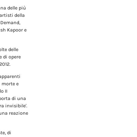
na delle più
rtisti della
s Demand,
ish Kapoor e
lte delle
e di opere
2012.
apparenti
a morte e
o II
porta di una
 invisibile'.
 una reazione
te, di