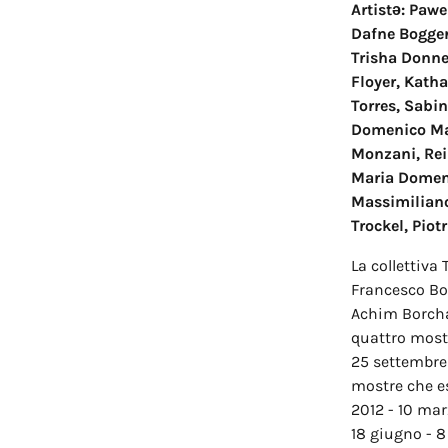
Artistə: Paw
Dafne Bogger
Trisha Donnel
Floyer, Katha
Torres, Sabin
Domenico Man
Monzani, Rei
Maria Domeni
Massimiliano
Trockel, Piot
La collettiva
Francesco Bo
Achim Borchar
quattro mostr
25 settembre 
mostre che es
2012 - 10 mar
18 giugno - 8