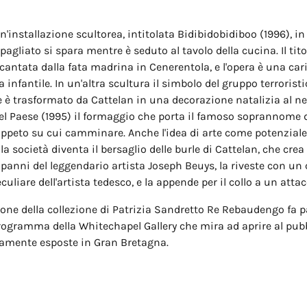
un'installazione scultorea, intitolata Bidibidobidiboo (1996), i
agliato si spara mentre è seduto al tavolo della cucina. Il titol
cantata dalla fata madrina in Cenerentola, e l'opera è una car
 infantile. In un'altra scultura il simbolo del gruppo terroristi
 è trasformato da Cattelan in una decorazione natalizia al n
 Bel Paese (1995) il formaggio che porta il famoso soprannome de
appeto su cui camminare. Anche l'idea di arte come potenzial
la società diventa il bersaglio delle burle di Cattelan, che crea 
 panni del leggendario artista Joseph Beuys, la riveste con un
peculiare dell'artista tedesco, e la appende per il collo a un att
one della collezione di Patrizia Sandretto Re Rebaudengo fa p
programma della Whitechapel Gallery che mira ad aprire al pub
ramente esposte in Gran Bretagna.