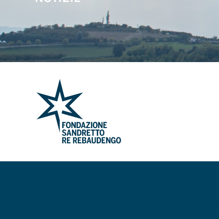
CONTATTI
ORARI & INFO
SERVIZI
FSRR MADRID
ART 