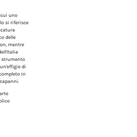
n cui uno
o si riferisce
icatura
co delle
eon, mentre
ll'Italia
e strumento
un'effigie di
 completo in
accapanni.
arte
blico