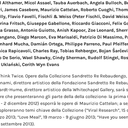
el Althamer, Micol Assael, Tauba Auerbach, Angela Bulloch, B
i, James Casebere, Maurizio Cattelan, Roberto Cuoghi, Th
ly, Flavio Favelli, Fischli & Weiss (Peter Fischli, David Weiss
rina Fritsch, Giuseppe Gabellone, Riccardo Giacconi, Felix G
a Grasso, Antonio Guiotto, Anish Kapoor, Zoe Leonard, Sherri
gano, Diego Marcon, Eva Marisaldi, Patrizio Di Massimo, Pa
nhard Mucha, Damián Ortega, Philippe Parreno, Paul Pfeiffer,
ca Rapicavoli, Charles Ray, Tobias Rehberger, Bojan Šarčevi
 De Serio, Wael Shawky, Cindy Sherman, Rudolf Stingel, Ro
r Uklański, Cerith Wyn Evans
 Think Twice. Opere dalla Collezione Sandretto Re Rebaudengo,
nami, direttore artistico della Fondazione Sandretto Re Reba
dt-Hume, direttore artistico della Whitechapel Gallery, sarà 
e che presenteranno gli parte della della collezione: la prima 
- 2 dicembre 2012) esporrà le opere di Maurizio Cattelan; a se
ploreranno temi chiave della Collezione (“Viral Research”, 15
zo 2013; “Love Meal”, 19 marzo - 9 giugno 2013; “Have you seen
 settembre 2013).