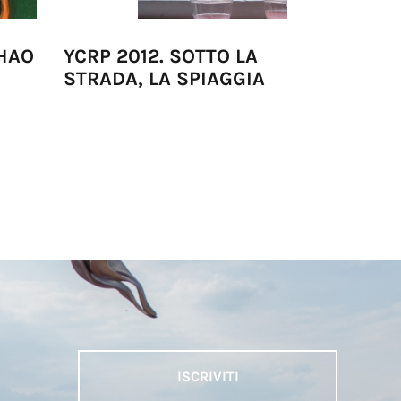
CHAO
YCRP 2012. SOTTO LA
GREATER 
STRADA, LA SPIAGGIA
MARTINO
PUGNO
ISCRIVITI