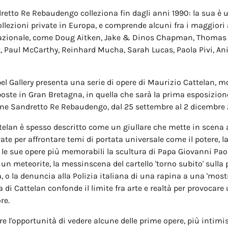
retto Re Rebaudengo colleziona fin dagli anni 1990: la sua è u
llezioni private in Europa, e comprende alcuni fra i maggiori a
azionale, come Doug Aitken, Jake & Dinos Chapman, Thoma
, Paul McCarthy, Reinhard Mucha, Sarah Lucas, Paola Pivi, An
l Gallery presenta una serie di opere di Maurizio Cattelan, mo
oste in Gran Bretagna, in quella che sarà la prima esposizion
one Sandretto Re Rebaudengo, dal 25 settembre al 2 dicembre 
telan è spesso descritto come un giullare che mette in scena 
vate per affrontare temi di portata universale come il potere, l
ra le sue opere più memorabili la scultura di Papa Giovanni Paol
un meteorite, la messinscena del cartello 'torno subito' sulla 
, o la denuncia alla Polizia italiana di una rapina a una 'mostra
a di Cattelan confonde il limite fra arte e realtà per provocare
re.
re l'opportunità di vedere alcune delle prime opere, più intimis