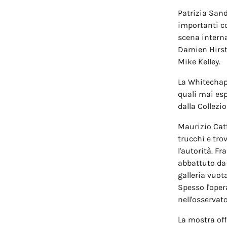
Patrizia Sand
importanti co
scena intern
Damien Hirst
Mike Kelley.
La Whitechape
quali mai esp
dalla Collezi
Maurizio Cat
trucchi e tro
l'autorità. F
abbattuto da 
galleria vuota
Spesso l'oper
nell'osservato
La mostra off