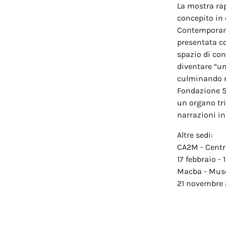
La mostra rap
concepito in
Contemporani
presentata co
spazio di co
diventare “un
culminando n
Fondazione S
un organo trip
narrazioni in
Altre sedi:
CA2M - Centr
17 febbraio -
Macba - Muse
21 novembre 