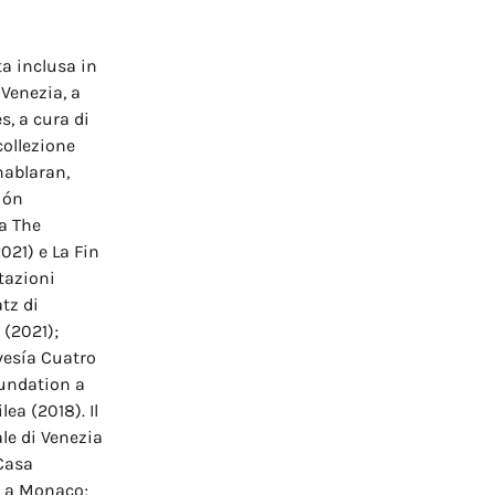
ta inclusa in
 Venezia, a
, a cura di
collezione
hablaran,
ión
a The
021) e La Fin
tazioni
tz di
 (2021);
vesía Cuatro
oundation a
ea (2018). Il
ale di Venezia
 Casa
n a Monaco;