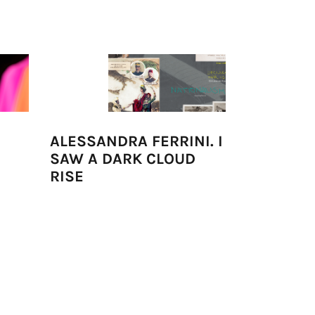
ALESSANDRA FERRINI. I
JEM PER
SAW A DARK CLOUD
EVENFAL
RISE