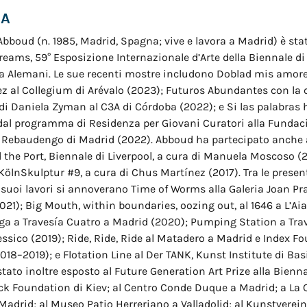
IA
Abboud (n. 1985, Madrid, Spagna; vive e lavora a Madrid) è sta
reams, 59° Esposizione Internazionale d’Arte della Biennale di
ia Alemani. Le sue recenti mostre includono Doblad mis amores
z al Collegium di Arévalo (2023); Futuros Abundantes con la 
di Daniela Zyman al C3A di Córdoba (2022); e Si las palabras 
dal programma di Residenza per Giovani Curatori alla Fundac
 Rebaudengo di Madrid (2022). Abboud ha partecipato anche 
he Port, Biennale di Liverpool, a cura di Manuela Moscoso (2
KölnSkulptur #9, a cura di Chus Martínez (2017). Tra le presen
 suoi lavori si annoverano Time of Worms alla Galeria Joan Pra
021); Big Mouth, within boundaries, oozing out, al 1646 a L’Aia
ga a Travesía Cuatro a Madrid (2020); Pumping Station a Tra
essico (2019); Ride, Ride, Ride al Matadero a Madrid e Index F
18–2019); e Flotation Line al Der TANK, Kunst Institute di Basil
stato inoltre esposto al Future Generation Art Prize alla Bienn
uck Foundation di Kiev; al Centro Conde Duque a Madrid; a La
adrid; al Museo Patio Herreriano a Valladolid; al Kunstverei