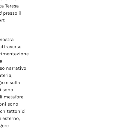
sta Teresa
d
presso il
Art
mostra
attraverso
perimentazione
 a
so narrativo
ateria,
io e sulla
si sono
di metafore
ioni sono
chitettonici
e esterno,
gere