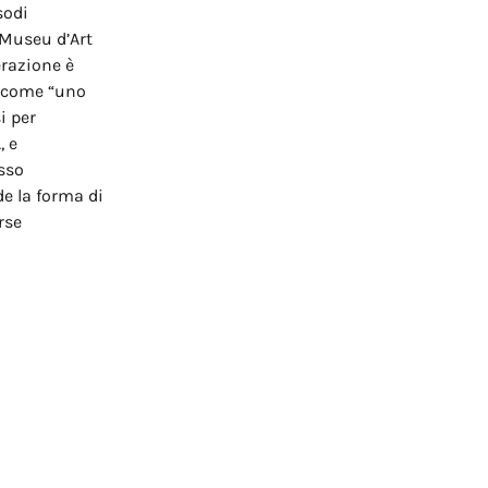
sodi
 Museu d’Art
razione è
o come “uno
i per
, e
sso
e la forma di
rse