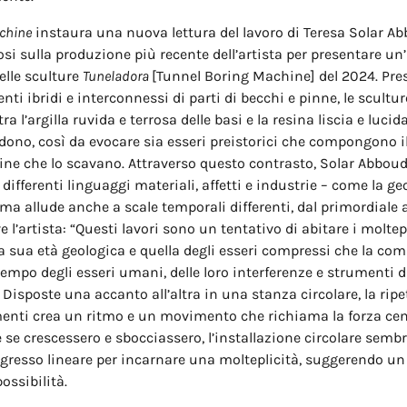
chine
instaura una nuova lettura del lavoro di Teresa Solar Ab
i sulla produzione più recente dell’artista per presentare un’
elle sculture
Tuneladora
[Tunnel Boring Machine] del 2024. Pr
i ibridi e interconnessi di parti di becchi e pinne, le scultu
tra l’argilla ruvida e terrosa delle basi e la resina liscia e lucid
dono, così da evocare sia esseri preistorici che compongono il
ne che lo scavano. Attraverso questo contrasto, Solar Abboud
differenti linguaggi materiali, affetti e industrie – come la ge
a allude anche a scale temporali differenti, dal primordiale 
 l’artista: “Questi lavori sono un tentativo di abitare i moltep
 la sua età geologica e quella degli esseri compressi che la c
tempo degli esseri umani, delle loro interferenze e strumenti d
Disposte una accanto all’altra in una stanza circolare, la ripe
enti crea un ritmo e un movimento che richiama la forza cen
 se crescessero e sbocciassero, l’installazione circolare semb
rogresso lineare per incarnare una molteplicità, suggerendo un 
ossibilità.