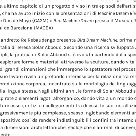
e
, ultimo capitolo di un progetto diviso in tre episodi dell’arti
 che ha avuto inizio con le presentazioni di
Machine Dream Bir
te Dos de Mayo (CA2M) e
Bird Machine Dream
presso il Museu d’
i de Barcelona (MACBA)
Sandretto Re Rebaudengo presenta
Bird Dream Machine
, prima 
Italia di Teresa Solar Abboud. Secondo una ricerca sviluppata 
ipli, la pratica di Solar Abboud si è evoluta partendo dalla s
 esplorare forme e materiali attraverso la scultura, dando vita
 di grandi dimensioni che immergono lo spettatore nel proces
Il suo lavoro rivela un profondo interesse per la relazione tra m
produzione corporea, incentrato sulla morfologia del linguagg
lla lingua stessa. Negli ultimi anni, le forme di Solar Abboud 
pirate a elementi legati all’organico, dando vita a un mondo 
ture ossee, orifizi e i collegamenti tra di essi. Le sue installaz
ogressivamente più complesse, spesso inglobando elementi ar
espositivo così da rendere indistinguibili i confini tra interno 
a dimensioni architettoniche, geologiche e animali di conver
ente.