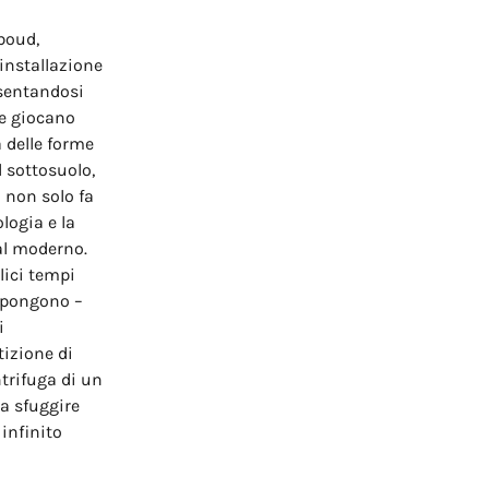
boud,
installazione
esentandosi
re giocano
a delle forme
 sottosuolo,
 non solo fa
ologia e la
al moderno.
lici tempi
ompongono –
i
tizione di
trifuga di un
ra sfuggire
infinito