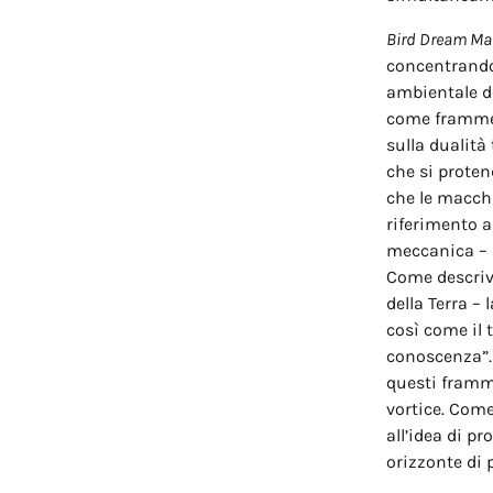
Bird Dream Ma
concentrandos
ambientale d
come framment
sulla dualità 
che si proten
che le macchi
riferimento a 
meccanica – m
Come descrive
della Terra –
così come il 
conoscenza”. 
questi framm
vortice. Come
all’idea di p
orizzonte di p