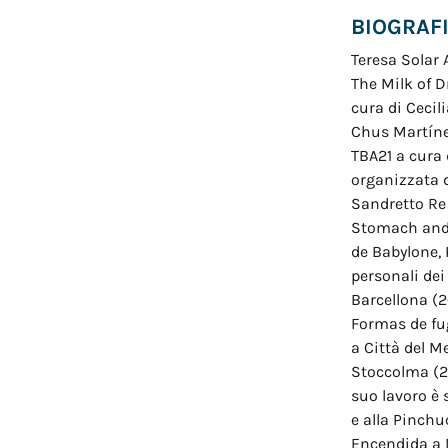
BIOGRAF
Teresa Solar 
The Milk of D
cura di Cecil
Chus Martíne
TBA21 a cura 
organizzata 
Sandretto Re
Stomach and t
de Babylone, 
personali dei
Barcellona (2
Formas de fu
a Città del M
Stoccolma (20
suo lavoro è 
e alla Pinch
Encendida a M