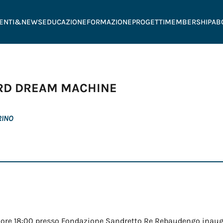
ENTI&NEWS
EDUCAZIONE
FORMAZIONE
PROGETTI
MEMBERSHIP
AB
IRD DREAM MACHINE
RINO
lle ore 18:00 presso Fondazione Sandretto Re Rebaudengo inau