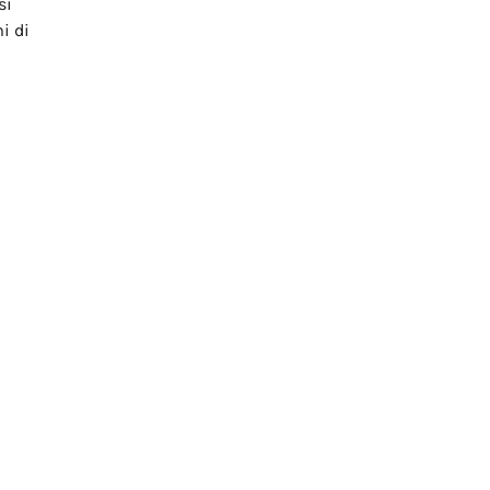
si
i di