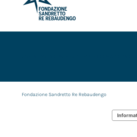
CONTATTI
ORARI & INFO
SERVIZI
FSRR MADRID
ART 
Fondazione Sandretto Re Rebaudengo
Informat