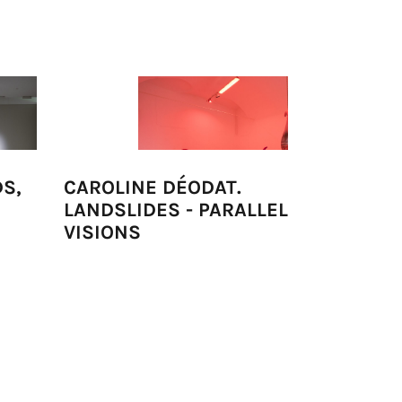
DS,
CAROLINE DÉODAT.
VERSO SP
LANDSLIDES - PARALLEL
TRAININ
VISIONS
FUTURE.
MILLION