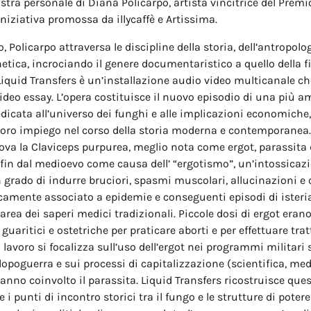
stra personale di Diana Policarpo, artista vincitrice del Premio
iniziativa promossa da illycaffè e Artissima.
, Policarpo attraversa le discipline della storia, dell’antropolo
netica, incrociando il genere documentaristico a quello della f
Liquid Transfers è un’installazione audio video multicanale ch
ideo essay. L’opera costituisce il nuovo episodio di una più a
dedicata all’universo dei funghi e alle implicazioni economiche,
 loro impiego nel corso della storia moderna e contemporanea. 
rova la Claviceps purpurea, meglio nota come ergot, parassita 
fin dal medioevo come causa dell’ “ergotismo”, un’intossicaz
 grado di indurre bruciori, spasmi muscolari, allucinazioni e 
camente associato a epidemie e conseguenti episodi di isteri
area dei saperi medici tradizionali. Piccole dosi di ergot erano
guaritici e ostetriche per praticare aborti e per effettuare tra
Il lavoro si focalizza sull’uso dell’ergot nei programmi militari
opoguerra e sui processi di capitalizzazione (scientifica, med
hanno coinvolto il parassita. Liquid Transfers ricostruisce que
i punti di incontro storici tra il fungo e le strutture di potere