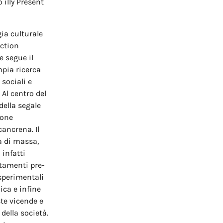
 illy Present
gia culturale
iction
e segue il
mpia ricerca
 sociali e
Al centro del
della segale
ione
cancrena. Il
a di massa,
 infatti
ttamenti pre-
 sperimentali
ica e infine
ste vicende e
 della società.