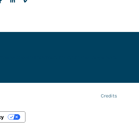
rtners
Accessibilità
Privacy Policy
Cookies
Trasparenza
Credits
cy