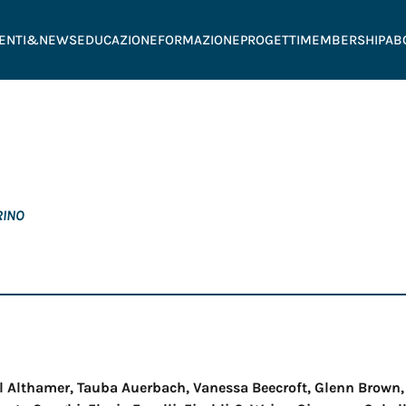
ENTI&NEWS
EDUCAZIONE
FORMAZIONE
PROGETTI
MEMBERSHIP
AB
RINO
el Althamer, Tauba Auerbach, Vanessa Beecroft, Glenn Brown,