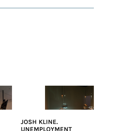
JOSH KLINE.
DANIEL F
UNEMPLOYMENT
IRREALI