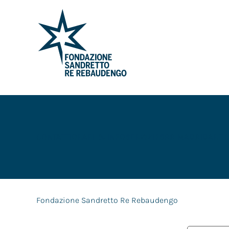
CONTATTI
ORARI & INFO
SERVIZI
FSRR MADRID
ART 
Fondazione Sandretto Re Rebaudengo