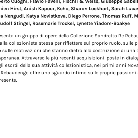
berto Cuoghi, Flavio Favelli, Fischli & Weiss, Giuseppe Gabe
en Hirst, Anish Kapoor, Kcho, Sharon Lockhart, Sarah Lucas
a Nengudi, Katya Novistkova, Diego Perrone, Thomas Ruff, 
udolf Stingel, Rosemarie Trockel, Lynette Yiadom-Boakye
esenta un gruppo di opere della Collezione Sandretto Re Reba
lla collezionista stessa per riflettere sul proprio ruolo, sulle 
e sulle motivazioni che stanno dietro alla costruzione di una 
poranea. Attraverso le più recenti acquisizioni, poste in dial
li esordi della sua attività collezionistica, nei primi anni Nov
 Rebaudengo offre uno sguardo intimo sulle proprie passioni
presente.