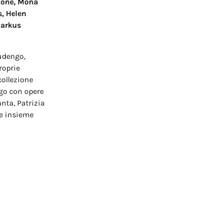
llone, Mona
, Helen
Markus
udengo,
proprie
collezione
ogo con opere
anta, Patrizia
 e insieme