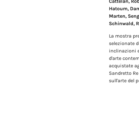
Cattelan, Ro
Hatoum, Dami
Marten, Seng
Schinwald, R
La mostra pr
selezionate da
inclinazioni 
d'arte contem
acquistate ag
Sandretto Re
sull'arte del 