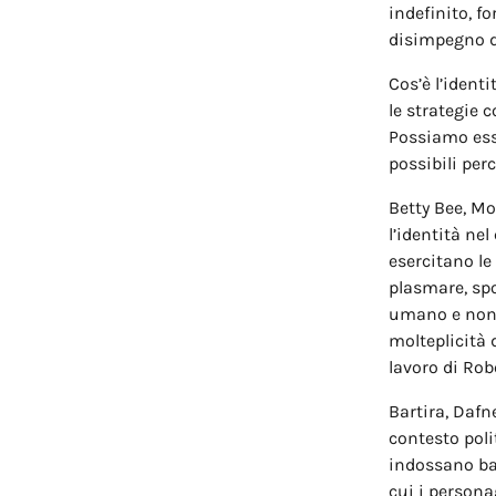
indefinito, f
disimpegno da
Cos’è l’ident
le strategie 
Possiamo ess
possibili perc
Betty Bee, Mo
l’identità ne
esercitano le
plasmare, spo
umano e non, 
molteplicità 
lavoro di Rob
Bartira, Dafn
contesto poli
indossano bal
cui i persona