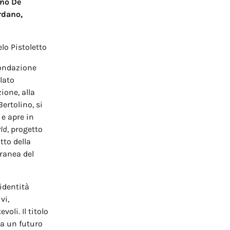
ino De
rdano,
lo Pistoletto
Fondazione
lato
zione, alla
Bertolino, si
e apre in
rld
, progetto
tto della
ranea del
identità
vi,
oli. Il titolo
 a un futuro