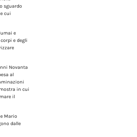
lo sguardo
e cui
 Fumai e
corpi e degli
vizzare
 anni Novanta
pesa al
ntaminazioni
 mostra in cui
mare il
 e Mario
gono dalle