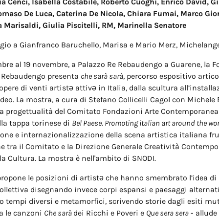
ia Cenci, Isabella Costabile, Roberto Cuoghi, Enrico David, G
omaso De Luca, Caterina De Nicola, Chiara Fumai, Marco Gio
a Marisaldi, Giulia Piscitelli, RM, Marinella Senatore
io a Gianfranco Baruchello, Marisa e Mario Merz, Michelange
mbre al 19 novembre, a Palazzo Re Rebaudengo a Guarene, la 
e Rebaudengo presenta
che sarà sarà
, percorso espositivo artico
opere di venti artistə attivə in Italia, dalla scultura all’installa
ideo. La mostra, a cura di Stefano Collicelli Cagol con Michele 
la progettualità del Comitato Fondazioni Arte Contemporanea 
la tappa torinese di
Bel Paese. Promoting italian art around the wo
ione e internazionalizzazione della scena artistica italiana fru
e tra il Comitato e la Direzione Generale Creatività Contempo
la Cultura. La mostra è nell'ambito di SNODI.
propone le posizioni di artistə che hanno smembrato l’idea di 
ollettiva disegnando invece corpi espansi e paesaggi alternati
empi diversi e metamorfici, scrivendo storie dagli esiti mutev
ra le canzoni
Che sarà
dei Ricchi e Poveri e
Que sera sera
- allude