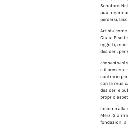
Senatore. Nel
può ingannare
perdersi, lasc
Artistə come 
Giulia Piscit
oggetti, most
desideri, pen
che sarà sarà
s
e il presente
contrario per 
con la musica
desideri e pu
proprio aspet
Insieme alla
Merz, Gianfra
fondazioni a 