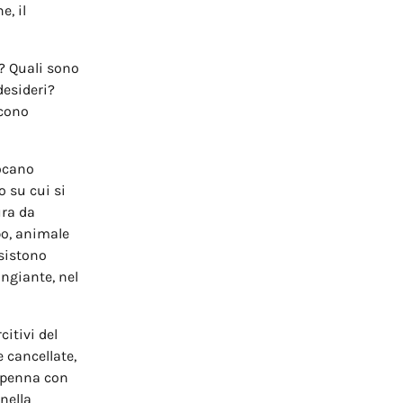
e, il
a? Quali sono
desideri?
scono
locano
o su cui si
ura da
po, animale
esistono
angiante, nel
itivi del
 cancellate,
a penna con
inella