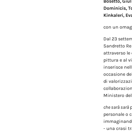
Bosetto, Giul
Dominicis, T
Kinkaleri, Ev
con un omagg
Dal 23 sette
Sandretto R
attraverso le 
pittura e al v
inserisce nel
occasione del
di valorizzaz
collaborazion
Ministero del
che sarà sarà
personale o c
immaginando t
- una crasi t