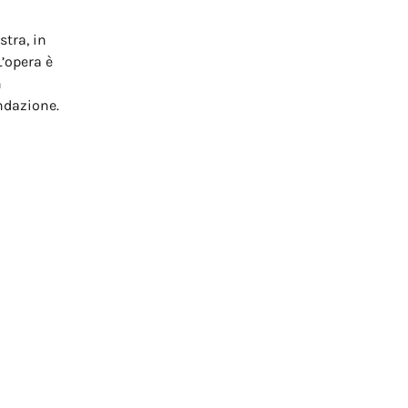
stra, in
’opera è
n
ondazione.