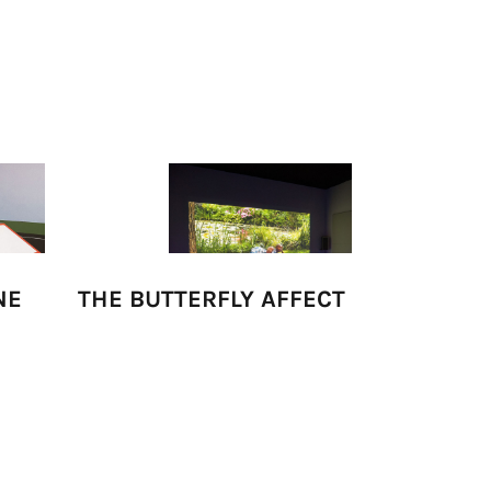
NE
THE BUTTERFLY AFFECT
FÉLIXE T.
SIDO LAN