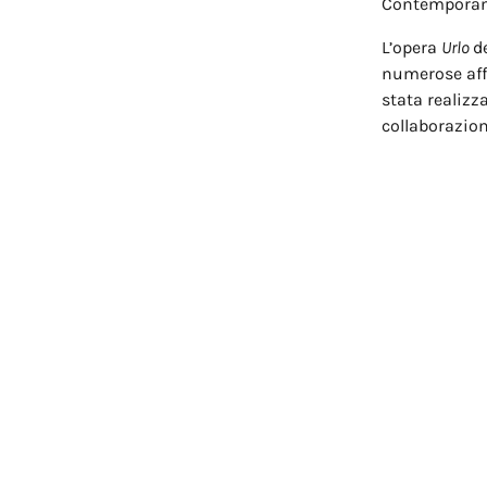
Contemporan
L’opera
Urlo
d
numerose affi
stata realizz
collaborazion