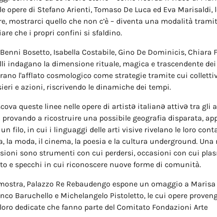
le opere di Stefano Arienti, Tomaso De Luca ed Eva Marisaldi, 
, mostrarci quello che non c’è – diventa una modalità tramit
iare che i propri confini si sfaldino.
Benni Bosetto, Isabella Costabile, Gino De Dominicis, Chiara
elli indagano la dimensione rituale, magica e trascendente dei 
rano l'afflato cosmologico come strategie tramite cui colletti
sieri e azioni, riscrivendo le dinamiche dei tempi.
cova queste linee nelle opere di artistə italianə attivə tra gli
 - provando a ricostruire una possibile geografia disparata, ap
un filo, in cui i linguaggi delle arti visive rivelano le loro co
, la moda, il cinema, la poesia e la cultura underground. Una
lsioni sono strumenti con cui perdersi, occasioni con cui plas
to e specchi in cui riconoscere nuove forme di comunità.
 mostra, Palazzo Re Rebaudengo espone un omaggio a Marisa
nco Baruchello e Michelangelo Pistoletto, le cui opere proven
loro dedicate che fanno parte del Comitato Fondazioni Arte