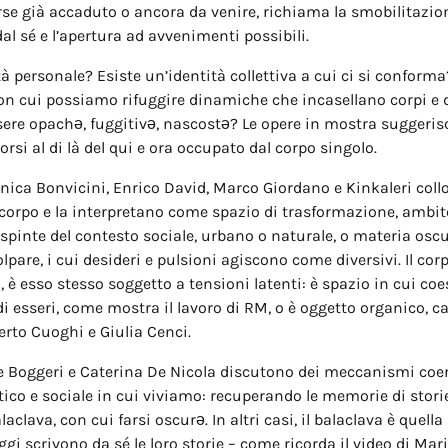
orse già accaduto o ancora da venire, richiama la smobilitazion
l sé e l’apertura ad avvenimenti possibili.
ità personale? Esiste un’identità collettiva a cui ci si conform
con cui possiamo rifuggire dinamiche che incasellano corpi e 
ere opachə, fuggitivə, nascostə? Le opere in mostra suggeri
orsi al di là del qui e ora occupato dal corpo singolo.
nica Bonvicini, Enrico David, Marco Giordano e Kinkaleri col
l corpo e la interpretano come spazio di trasformazione, ambit
 spinte del contesto sociale, urbano o naturale, o materia osc
lpare, i cui desideri e pulsioni agiscono come diversivi. Il cor
è esso stesso soggetto a tensioni latenti: è spazio in cui co
di esseri, come mostra il lavoro di RM, o è oggetto organico, c
erto Cuoghi e Giulia Cenci.
e Boggeri e Caterina De Nicola discutono dei meccanismi coerc
tico e sociale in cui viviamo: recuperando le memorie di storie
aclava, con cui farsi oscurə. In altri casi, il balaclava è quell
ggi scrivono da sé le loro storie – come ricorda il video di Mar