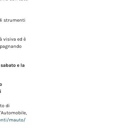
 di strumenti
à visiva ed è
ompagnando
 sabato e la
o
i
to di
l'Automobile,
enti/mauto/