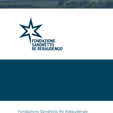
CONTATTI
ORARI & INFO
SERVIZI
FSRR MADRID
ART 
Fondazione Sandretto Re Rebaudengo