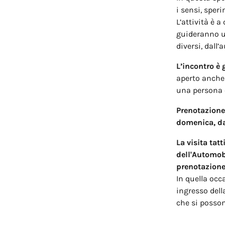
i sensi, spe
L’attività è 
guideranno un
diversi, dall’
L’incontro è 
aperto anche
una persona 
Prenotazione
domenica, da
La visita tat
dell'Automobi
prenotazione
In quella occa
ingresso del
che si posso