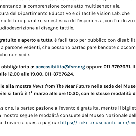
rimentando la comprensione come atto multisensoriale.
a cura del Dipartimento Educativo e di Tactile Vision Lab, che
a lettura plurale e sinestesica dell’esperienza, con l’utilizzo
audiodescrizione al disegno tattile.
gratuito e aperto a tuttə
, è facilitato per pubblico con disabilit
 a persone vedenti, che possono partecipare bendate o acc
che non vede.
 obbligatoria a:
accessibilita@fsrr.org
oppure 011 3797631. Il
lle 12.00 alle 19.00, 011-3797624.
tile alla mostra
News from The Near Future
nella sede del Muse
le si terrà il 1° marzo alle ore 10.30, con le stesse modalità d
.
sione, la partecipazione all’evento è gratuita, mentre il bigliet
la mostra segue le modalità consuete del Museo Nazionale del
no trovare a questa pagina:
https://ticket.museoauto.com/ev