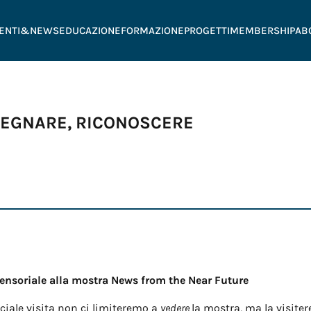
ENTI&NEWS
EDUCAZIONE
FORMAZIONE
PROGETTI
MEMBERSHIP
AB
SEGNARE, RICONOSCERE
sensoriale alla mostra News from the Near Future
ciale visita non ci limiteremo a
vedere
la mostra, ma la visite